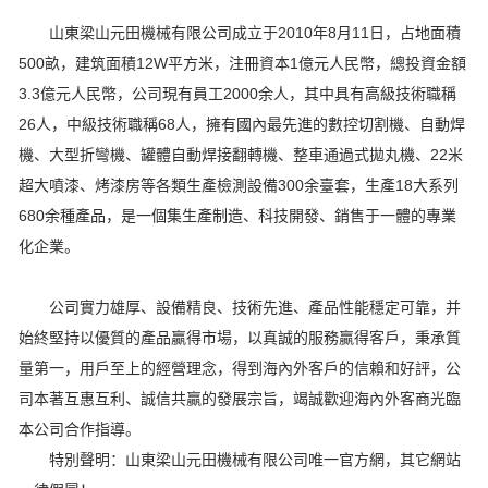
山東梁山元田機械有限公司成立于2010年8月11日，占地面積
500畝，建筑面積12W平方米，注冊資本1億元人民幣，總投資金額
3.3億元人民幣，公司現有員工2000余人，其中具有高級技術職稱
26人，中級技術職稱68人，擁有國內最先進的數控切割機、自動焊
機、大型折彎機、罐體自動焊接翻轉機、整車通過式拋丸機、22米
超大噴漆、烤漆房等各類生產檢測設備300余臺套，生產18大系列
680余種產品，是一個集生產制造、科技開發、銷售于一體的專業
化企業。
公司實力雄厚、設備精良、技術先進、產品性能穩定可靠，并
始終堅持以優質的產品贏得市場，以真誠的服務贏得客戶，秉承質
量第一，用戶至上的經營理念，得到海內外客戶的信賴和好評，公
司本著互惠互利、誠信共贏的發展宗旨，竭誠歡迎海內外客商光臨
本公司合作指導。
特別聲明：山東梁山元田機械有限公司唯一官方網，其它網站