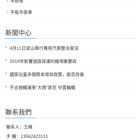
半掛車
平板半掛車
新聞中心
4月11日梁山舉行專用汽車整治查沒
2018年影響道路貨運的幾項重要政
國家出臺多個降本增效政策，能否改善
不合規轎運車"大限"將至 中置軸轎
聯系我們
聯系人：王峰
手 機：13562423111