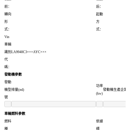
前：
后：
轉向
起動
形
方
式：
式：
Vin
車輛
識別
LA9940C3×××AYC×××
代
碼：
發動機參數
發動
功率
機型
排量(ml)
發動機生產企業
(kw)
號
車輛燃料參數
燃料
依據
種
標