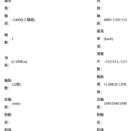
離去
后
角：
懸：
軸
軸
-/24000(三軸組)
6880+1310+1310,
荷：
距：
最高
軸
3
車
(km/h)
數：
速：
彈簧
油
(L/100Km)
片
-/13/13/13,-/12/12/1
耗：
數：
輪胎
輪胎
12(個)
規
11.00R20 12PR,12
數：
格：
前輪
后輪
-(mm)
1840/1840/1840(m
距：
距：
制動
制動
前：
后：
制操
制操