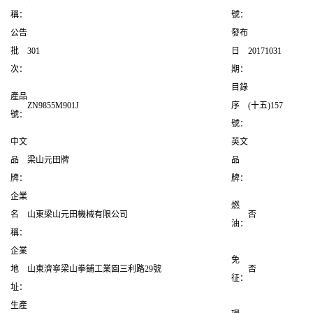
稱：
號：
公告
發布
批
301
日
20171031
次：
期：
目錄
產品
ZN9855M901J
序
(十五)157
號：
號：
中文
英文
品
梁山元田牌
品
牌：
牌：
企業
燃
名
山東梁山元田機械有限公司
否
油：
稱：
企業
免
地
山東濟寧梁山拳鋪工業園三利路29號
否
征：
址：
生產