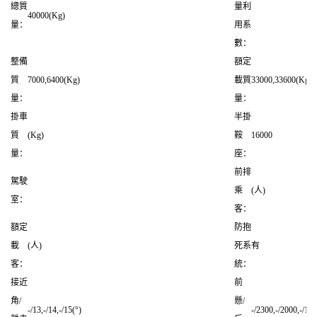
總質
量利
40000(Kg)
量：
用系
數：
整備
額定
質
7000,6400(Kg)
載質
33000,33600(Kg)
量：
量：
掛車
半掛
質
(Kg)
鞍
16000
量：
座：
前排
駕駛
乘
(人)
室：
客：
額定
防抱
載
(人)
死系
有
客：
統：
接近
前
角/
懸/
-/13,-/14,-/15(°)
-/2300,-/2000,-/1