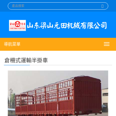
導航菜單
導
航
菜
倉柵式運輸半掛車
單