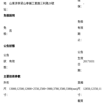
環
地
山東濟寧梁山拳鋪工業園三利路29號
-
保：
址：
免檢說明
免檢
免
有效
否
檢：
期
止：
公告狀態
公告
公告
生效
狀
有效
20171031
日
態：
期：
主要技術參數
外形
貨廂
尺
13000,12500,12000×2550,2500×3980,3780,3580,3380(mm)
尺
12850,12350,1185
寸：
寸：
載質