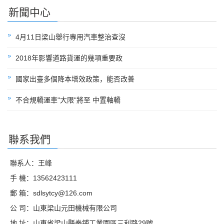
新聞中心
4月11日梁山舉行專用汽車整治查沒
2018年影響道路貨運的幾項重要政
國家出臺多個降本增效政策，能否改善
不合規轎運車"大限"將至 中置軸轎
聯系我們
聯系人：王峰
手 機：13562423111
郵 箱：sdlsytcy@126.com
公 司：山東梁山元田機械有限公司
地 址：山東省梁山縣拳鋪工業園區三利路29號