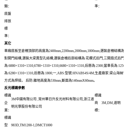
類：
準：
底盤
排放
標
準：
其它
車廂底板至倉柵頂部的高度為2400mm,2200mm,2000mm,1800mm;選裝倉柵
對開門結構,選裝大梁異型孔結構;選裝倉柵后部結構為:花欄式后門,三開扇式后門,對開
為:6880+1310+1310,6780+1310+1310,6680+1310+1310,后懸為:2300;當車長為:12
為:6280+1310+1310,后懸為:1800;一,ABS:型號:HNABS4S/4M;生產廠
方式為焊接。 后防:離地高度為530mm,斷面為140mmX60mm。
反光標識參數
標識
標識
3M中國有限公司 ,常州華日升反光材料有限公司,浙江道
企
商
3M,DM,道明
明光學股份有限公司
業：
標：
標識
型
983D,TM1200-1,DMCT1000