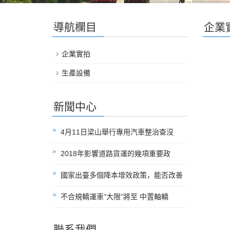
導航欄目
企業
企業實拍
生產設備
新聞中心
4月11日梁山舉行專用汽車整治查沒
2018年影響道路貨運的幾項重要政
國家出臺多個降本增效政策，能否改善
不合規轎運車"大限"將至 中置軸轎
聯系我們