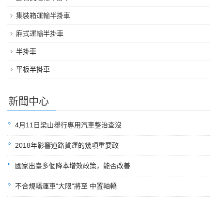
集裝箱運輸半掛車
廂式運輸半掛車
半掛車
平板半掛車
新聞中心
4月11日梁山舉行專用汽車整治查沒
2018年影響道路貨運的幾項重要政
國家出臺多個降本增效政策，能否改善
不合規轎運車"大限"將至 中置軸轎