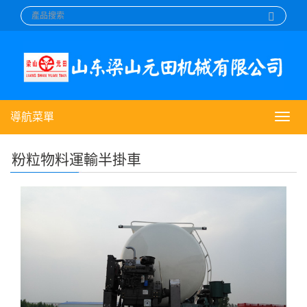
導航菜單
導
航
菜
粉粒物料運輸半掛車
單